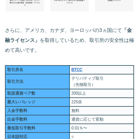
さらに、アメリカ、カナダ、ヨーロッパの3ヵ国にて
「金
融ライセンス」
を取得しているため、取引所の安全性は極
めて高いです。
取引所名
BTCC
デリバティブ取引
取引方法
（先物取引）
取扱通貨ペア数
200以上
最大レバレッジ
225倍
入金手数料
無料
出金手数料
通貨に応じて変動
最低取引手数料
0.01％〜
日本語対応
○