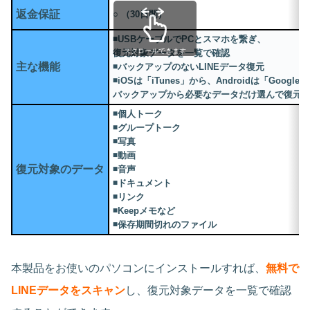
返金保証
○ （30日間）
◾️USBケーブルでPCとスマホを繋ぎ、
スクロールできます
復元対象データを一覧で確認
主な機能
◾️バックアップのないLINEデータ復元
◾️iOSは「iTunes」から、Androidは「Google D
バックアップから必要なデータだけ選んで復元
◾️個人トーク
◾️グループトーク
◾️写真
◾️動画
復元対象のデータ
◾️音声
◾️ドキュメント
◾️リンク
◾️Keepメモなど
◾️保存期間切れのファイル
本製品をお使いのパソコンにインストールすれば、
無料で
LINEデータをスキャン
し、復元対象データを一覧で確認