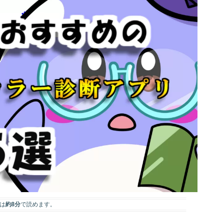
は
約8分
で読めます。