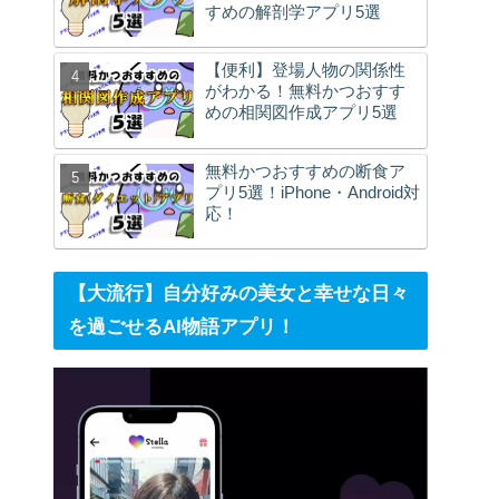
すめの解剖学アプリ5選
【便利】登場人物の関係性
がわかる！無料かつおすす
めの相関図作成アプリ5選
無料かつおすすめの断食ア
プリ5選！iPhone・Android対
応！
【大流行】自分好みの美女と幸せな日々
を過ごせるAI物語アプリ！