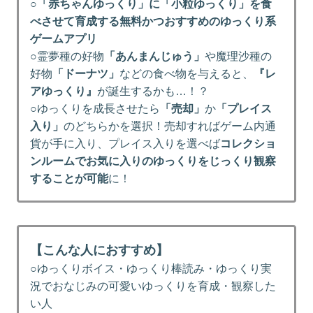
○
「赤ちゃんゆっくり」に「小粒ゆっくり」を食
べさせて育成する無料かつおすすめのゆっくり系
ゲームアプリ
○霊夢種の好物
「あんまんじゅう」
や魔理沙種の
好物
「ドーナツ」
などの食べ物を与えると、
『レ
アゆっくり』
が誕生するかも…！？
○ゆっくりを成長させたら
「売却」
か
「プレイス
入り」
のどちらかを選択！売却すればゲーム内通
貨が手に入り、プレイス入りを選べば
コレクショ
ンルームでお気に入りのゆっくりをじっくり観察
することが可能
に！
【こんな人におすすめ】
○ゆっくりボイス・ゆっくり棒読み・ゆっくり実
況でおなじみの可愛いゆっくりを育成・観察した
い人