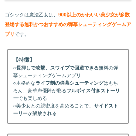
ゴシックは魔法乙女は、
900以上のかわいい美少女が多数
登場する無料かつおすすめの弾幕シューティングゲームア
プリ
です。
【特徴】
○
長押しで攻撃、スワイプで回避できる
無料の弾
幕シューティングゲームアプリ
○本格的な
ライフ制の弾幕シューティング
はもち
ろん、豪華声優陣が彩る
フルボイス付きストーリ
ー
でも楽しめる
○美少女との親密度を高めることで、
サイドスト
ーリー
が解放される