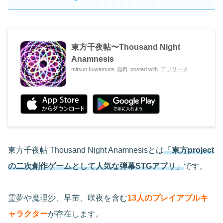
東方千夜帖〜Thousand Night
Anamnesis
mitsuo kuwamura
無料
posted with
アプリーチ
東方千夜帖 Thousand Night Anamnesisとは
「東方project
の二次創作ゲームとして人気な弾幕STGアプリ」
です。
霊夢や魔理沙、早苗、咲夜を含む
13人のプレイアブルキ
ャラクター
が存在します。