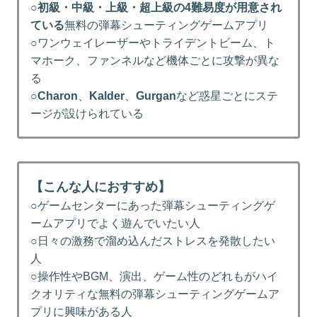
○
初級・中級・上級・超上級の4難易度が用意され
ている
無料の弾幕シューティングゲームアプリ
○ワンウェイレーザーやトライデントビーム、ト
マホーク、ファンネルなど機体ごとに攻撃が異な
る
○
Charon
、
Kalder
、
Gurgan
など惑星ごとにステ
ージが設けられている
【こんな人におすすめ】
○ゲームセンターにあった弾幕シューティングゲ
ームアプリでよく遊んでいたい人
○日々の激務で溜め込んだストレスを発散したい
人
○操作性やBGM、演出、ゲーム性のどれもがハイ
クオリティな無料の弾幕シューティングゲームア
プリに興味がある人