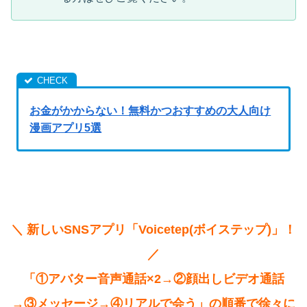
お金がかからない！無料かつおすすめの大人向け
漫画アプリ5選
＼ 新しいSNSアプリ「Voicetep(ボイステップ)」！
／
「①アバター音声通話×2→②顔出しビデオ通話
→③メッセージ→④リアルで会う」の順番で徐々に