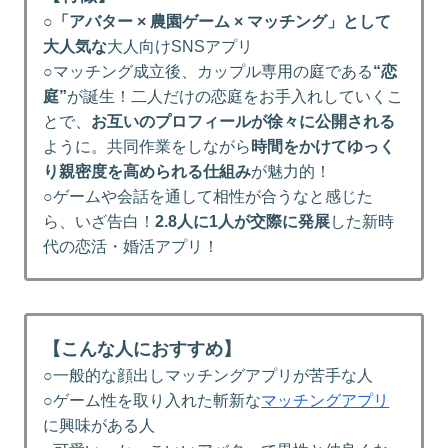
○
「アバター × 農園ゲーム × マッチング」として
大人気な
大人向けSNSアプリ
○マッチング成立後、カップル専用の庭である
“恋
庭”
が誕生！二人だけの恋庭をお手入れしていくこ
とで、
お互いのプロフィールが徐々に公開される
ように。共同作業をしながら
時間をかけてゆっく
り親密度を高められる仕組み
が魅力的！
○ゲームや会話を通して相性が合うなと感じた
ら、いざ告白！
2.8人に1人が交際に発展
した新時
代の恋活・婚活アプリ！
【こんな人におすすめ】
○一般的な顔出しマッチングアプリが苦手な人
○ゲーム性を取り入れた斬新な
マッチングアプリ
に興味がある人