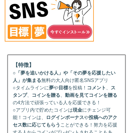
【特徴】
○
「夢を追いかける人」や「その夢を応援したい
人」が集まる
無料の大人向け匿名SNSアプリ
○タイムラインに
夢
や
目標
を投稿！
コメント
、
ス
タンプ
、
コインを贈る
、
動画を見てコインを贈る
の4方法で頑張っている人を応援できる！
○アプリ内で貯めたコインは
現金
にチェンジ可
能！コインは、
ログインボーナス
や
投稿へのアク
セス数に応じてもらう
ことができる！努力を応援
する人からコインがプレゼントされることもあ