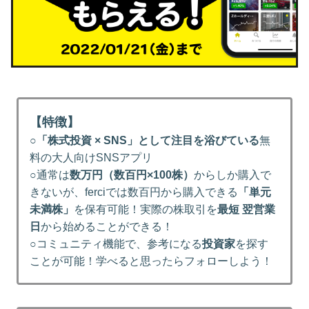
【特徴】
○
「株式投資 × SNS」として注目を浴びている
無
料の大人向けSNSアプリ
○通常は
数万円（数百円×100株）
からしか購入で
きないが、ferciでは数百円から購入できる
「単元
未満株」
を保有可能！実際の株取引を
最短 翌営業
日
から始めることができる！
○コミュニティ機能で、参考になる
投資家
を探す
ことが可能！学べると思ったらフォローしよう！