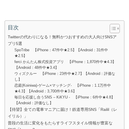
目次
Twitterの代わりになる！無料かつおすすめの大人向けSNSア
プリ5選
SpoTribe 【iPhone：47件中★2.5】【Android：31件中
★2.5】
ferci かんたん株式投資アプリ 【iPhone：1,870件中★4.3】
【Android：48件中★3.4】
ウィズクルー 【iPhone：23件中★2.7】【Android：評価な
し】
恋庭(Koiniwa)-ゲーム×マッチング- 【iPhone：1.1万件中
★4.3】【Android：3,700件中★3.6】
毎日を応援し合うSNS – KiKYU - 【iPhone：6件中★4.8】
【Android：評価なし】
【待望】全ての電車マニアに届け！鉄道専用SNS「Railil（レ
イリル）」
普段の生活に変化をもたらすライフスタイル情報が豊富な