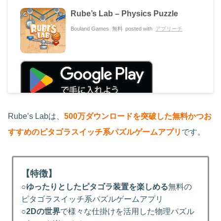
Rube’s Lab – Physics Puzzle
Bouland Games
無料
posted with
アプリーチ
Rube’s Labは、
500万ダウンロードを突破した無料かつお
すすめのピタゴラスイッチ系パズルゲームアプリ
です。
【特徴】
○
ゆったりとしたピタゴラ装置を楽しめる
無料の
ピタゴラスイッチ系パズルゲームアプリ
○
2Dの世界
で様々な仕掛けを活用した物理パズル