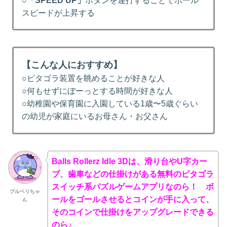
○
「SPEED UP」
ボタンを連打することでボール
スピードが上昇する
【こんな人におすすめ】
○ピタゴラ装置を眺めることが好きな人
○何もせずにぼーっとする時間が好きな人
○幼稚園や保育園に入園している1歳〜5歳ぐらい
の幼児が家庭にいるお母さん・お父さん
Balls Rollerz Idle 3Dは、滑り台やU字カー
ブ、歯車などの仕掛けがある無料のピタゴラ
スイッチ系パズルゲームアプリなのら！ ボ
ブルベリちゃ
ールをゴールさせるとコインが手に入って、
ん
そのコインで仕掛けをアップグレードできる
のら♪