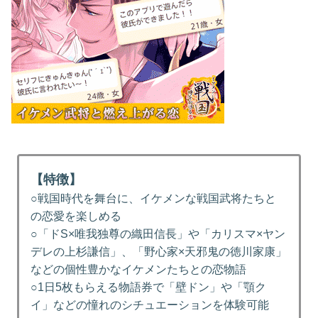
【特徴】
○戦国時代を舞台に、イケメンな戦国武将たちと
の恋愛を楽しめる
○「ドS×唯我独尊の織田信長」や「カリスマ×ヤン
デレの上杉謙信」、「野心家×天邪鬼の徳川家康」
などの個性豊かなイケメンたちとの恋物語
○1日5枚もらえる物語券で「壁ドン」や「顎ク
イ」などの憧れのシチュエーションを体験可能