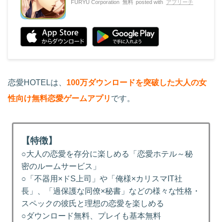
FURYU Corporation
無料
posted with
アプリーチ
恋愛HOTELは、
100万ダウンロードを突破した大人の女
性向け無料恋愛ゲームアプリ
です。
【特徴】
○大人の恋愛を存分に楽しめる「恋愛ホテル～秘
密のルームサービス」
○「不器用×ドS上司」や「俺様×カリスマIT社
長」、「過保護な同僚×秘書」などの様々な性格・
スペックの彼氏と理想の恋愛を楽しめる
○ダウンロード無料、プレイも基本無料