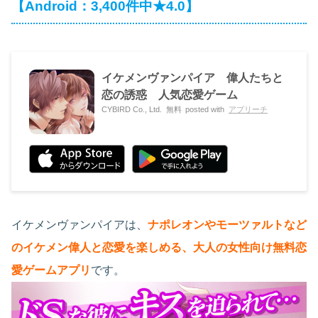
【Android：3,400件中★4.0】
イケメンヴァンパイア 偉人たちと
恋の誘惑 人気恋愛ゲー‪ム‬
CYBIRD Co., Ltd.
無料
posted with
アプリーチ
イケメンヴァンパイアは、
ナポレオンやモーツァルトなど
のイケメン偉人と恋愛を楽しめる、大人の女性向け無料恋
愛ゲームアプリ
です。