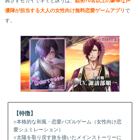
茜さすセカイでキミと詠うは、
総勢70名以上の豪華な声
優陣が担当する大人の女性向け無料恋愛ゲームアプリ
で
す。
【特徴】
○本格的な和風・恋愛パズルゲーム（女性向け恋
愛シュミレーション）
○太陽を取り戻す旅を描いたメインストーリーに