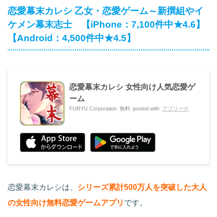
恋愛幕末カレシ 乙女・恋愛ゲーム～新撰組やイ
ケメン幕末志士 【iPhone：7,100件中★4.6】
【Android：4,500件中★4.5】
恋愛幕末カレシ 女性向け人気恋愛ゲ
ーム
FURYU Corporation
無料
posted with
アプリーチ
恋愛幕末カレシは、
シリーズ累計500万人を突破した大人
の女性向け無料恋愛ゲームアプリ
です。