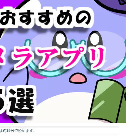
は
約19分
で読めます。