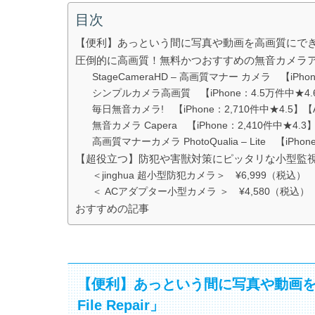
目次
【便利】あっという間に写真や動画を高画質にできるPC向け
圧倒的に高画質！無料かつおすすめの無音カメラア
StageCameraHD – 高画質マナー カメラ 【iPho
シンプルカメラ高画質 【iPhone：4.5万件中★4.6】
毎日無音カメラ! 【iPhone：2,710件中★4.5】
無音カメラ Capera 【iPhone：2,410件中★4.3
高画質マナーカメラ PhotoQualia – Lite 【iPh
【超役立つ】防犯や害獣対策にピッタリな小型監
＜jinghua 超小型防犯カメラ＞ ¥6,999（税込）
＜ ACアダプター小型カメラ ＞ ¥4,580（税込）
おすすめの記事
【便利】あっという間に写真や動画を高
File Repair」