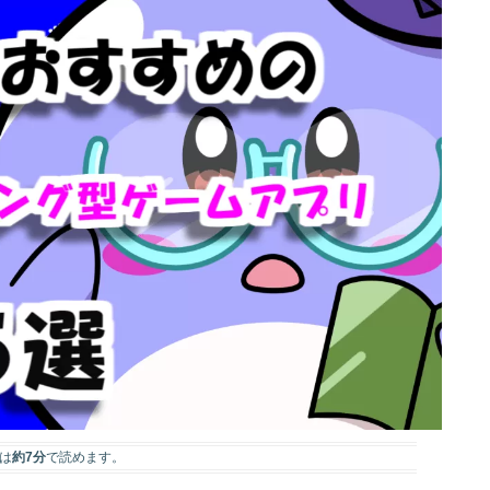
は
約7分
で読めます。