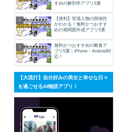
すめの解剖学アプリ5選
【便利】登場人物の関係性
がわかる！無料かつおすす
めの相関図作成アプリ5選
無料かつおすすめの断食ア
プリ5選！iPhone・Android対
応！
【大流行】自分好みの美女と幸せな日々
を過ごせるAI物語アプリ！