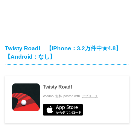
Twisty Road! 【iPhone：3.2万件中★4.8】
【Android：なし】
Twisty Road!
Voodoo
無料
posted with
アプリーチ