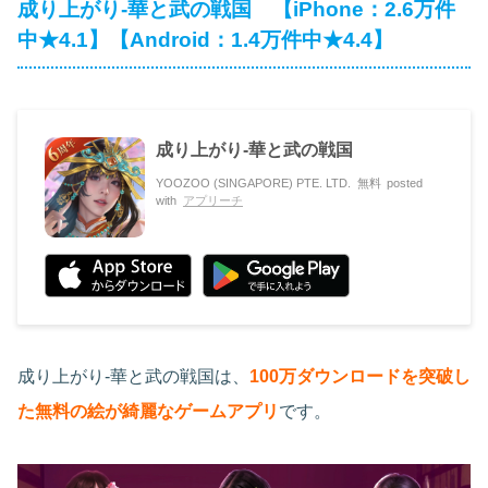
成り上がり-華と武の戦国 【iPhone：2.6万件
中★4.1】【Android：1.4万件中★4.4】
成り上がり-華と武の戦国
YOOZOO (SINGAPORE) PTE. LTD.
無料
posted
with
アプリーチ
成り上がり-華と武の戦国は、
100万ダウンロードを突破し
た無料の絵が綺麗なゲームアプリ
です。