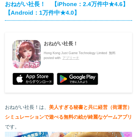
おねがい社長！ 【iPhone：2.4万件中★4.6】
【Android：1万件中★4.0】
おねがい社長！
Hong Kong Just Game Technology Limited
無料
posted with
アプリーチ
おねがい社長！は、
美人すぎる秘書と共に経営（街運営）
シミュレーションで遊べる無料の絵が綺麗なゲームアプリ
です。