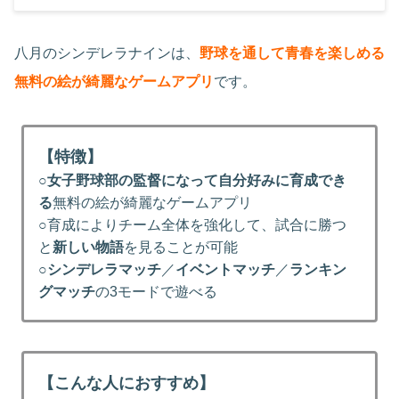
八月のシンデレラナインは、
野球を通して青春を楽しめる
無料の絵が綺麗なゲームアプリ
です。
【特徴】
○
女子野球部の監督になって自分好みに育成でき
る
無料の絵が綺麗なゲームアプリ
○育成によりチーム全体を強化して、試合に勝つ
と
新しい物語
を見ることが可能
○
シンデレラマッチ
／
イベントマッチ
／
ランキン
グマッチ
の3モードで遊べる
【こんな人におすすめ】