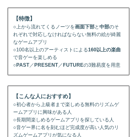
【特徴】
○上から流れてくるノーツを
画面下部
と
中部
のそ
れぞれで対応しなければならない無料の絵が綺麗
なゲームアプリ
○100名以上のアーティストによる
160以上の楽曲
で音ゲーを楽しめる
○
PAST
／
PRESENT
／
FUTURE
の3難易度を用意
【こんな人におすすめ】
○初心者から上級者まで楽しめる無料のリズムゲ
ームアプリに興味がある人
○長期間楽しめるゲームアプリを探している人
○音ゲー界に名を刻むほど完成度が高い人気のリ
ズムゲームアプリが気になる人