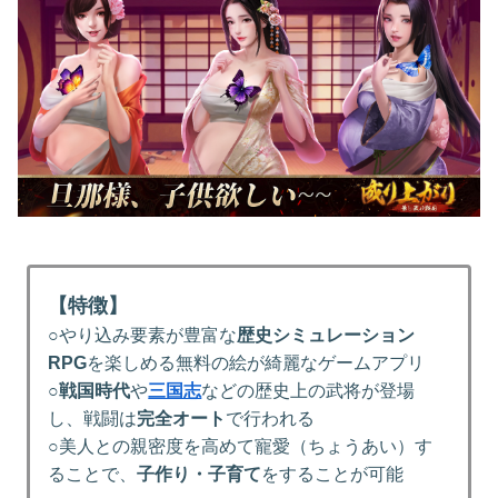
【特徴】
○やり込み要素が豊富な
歴史シミュレーション
RPG
を楽しめる無料の絵が綺麗なゲームアプリ
○
戦国時代
や
三国志
などの歴史上の武将が登場
し、戦闘は
完全オート
で行われる
○美人との親密度を高めて寵愛（ちょうあい）す
ることで、
子作り・子育て
をすることが可能