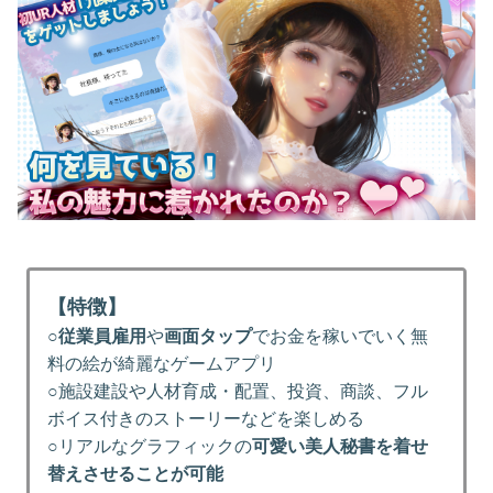
【特徴】
○
従業員雇用
や
画面タップ
でお金を稼いでいく無
料の絵が綺麗なゲームアプリ
○施設建設や人材育成・配置、投資、商談、フル
ボイス付きのストーリーなどを楽しめる
○リアルなグラフィックの
可愛い美人秘書を着せ
替えさせることが可能