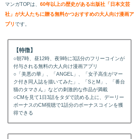
マンガTOPは、
60年以上の歴史がある出版社「日本文芸
社」が大人たちに贈る無料かつおすすめの大人向け漫画ア
プリ
です。
【特徴】
○朝7時、昼12時、夜9時に3話分のフリーコインが
付与される無料の大人向け漫画アプリ
○「美悪の華」、「ANGEL」、「女子高生がマー
ク付き同人誌を描いてみた」、「SとM」、「番台
猫のタマさん」などの刺激的な作品が満載
○CMを見て1日3話をタダで読める上に、デーリー
ボーナスのCM視聴で1話分のボーナスコインを獲
得できる