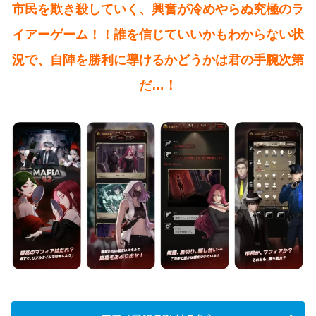
市民を欺き殺していく、興奮が冷めやらぬ究極のラ
イアーゲーム！！誰を信じていいかもわからない状
況で、自陣を勝利に導けるかどうかは君の手腕次第
だ…！