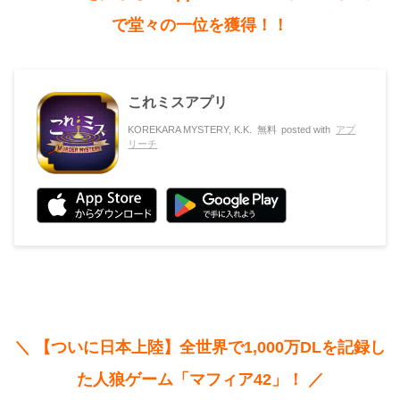
で堂々の一位を獲得！！
これミスアプリ
KOREKARA MYSTERY, K.K.
無料
posted with
アプ
リーチ
＼ 【ついに日本上陸】全世界で1,000万DLを記録し
た人狼ゲーム「マフィア42」！ ／