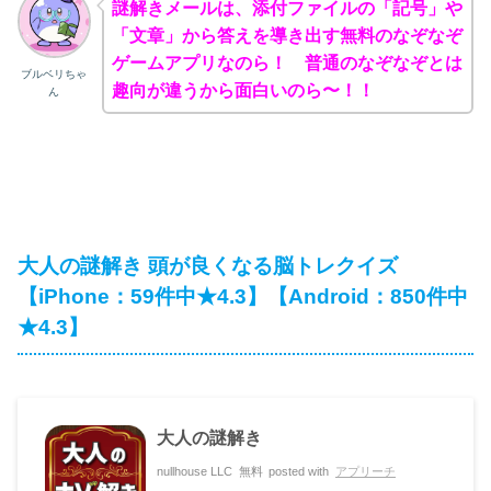
謎解きメールは、添付ファイルの「記号」や
「文章」から答えを導き出す無料のなぞなぞ
ゲームアプリなのら！ 普通のなぞなぞとは
ブルベリちゃ
趣向が違うから面白いのら〜！！
ん
大人の謎解き 頭が良くなる脳トレクイズ
【iPhone：59件中★4.3】【Android：850件中
★4.3】
大人の謎解き
nullhouse LLC
無料
posted with
アプリーチ