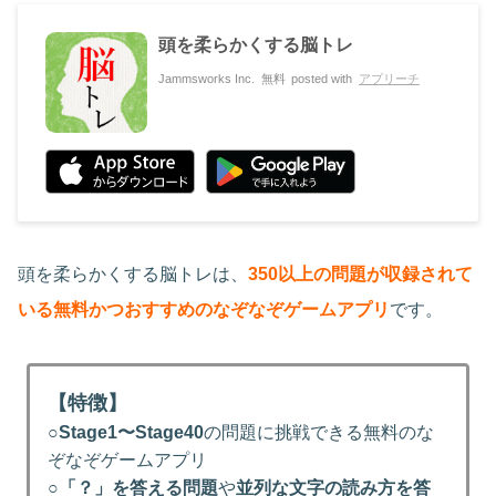
頭を柔らかくする脳トレ
Jammsworks Inc.
無料
posted with
アプリーチ
頭を柔らかくする脳トレは、
350以上の問題が収録されて
いる無料かつおすすめのなぞなぞゲームアプリ
です。
【特徴】
○
Stage1〜Stage40
の問題に挑戦できる無料のな
ぞなぞゲームアプリ
○
「？」を答える問題
や
並列な文字の読み方を答