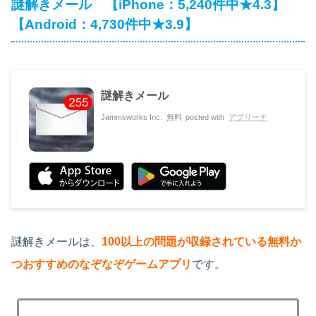
謎解きメール 【iPhone：5,240件中★4.3】
【Android：4,730件中★3.9】
謎解きメール
Jammsworks Inc.
無料
posted with
アプリーチ
謎解きメールは、
100以上の問題が収録されている無料か
つおすすめのなぞなぞゲームアプリ
です。