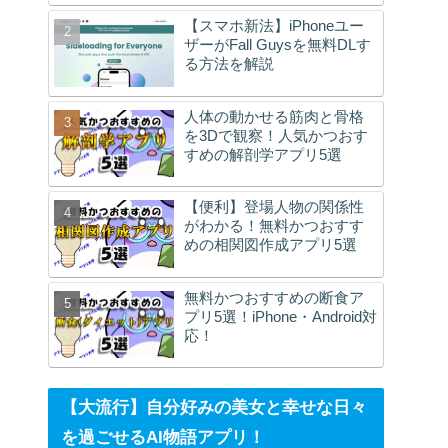
【スマホ新法】iPhoneユー
ザーがFall Guysを無料DLす
る方法を解説
人体の動かせる筋肉と骨格
を3Dで観察！人気かつおす
すめの解剖学アプリ5選
【便利】登場人物の関係性
がわかる！無料かつおすす
めの相関図作成アプリ5選
無料かつおすすめの断食ア
プリ5選！iPhone・Android対
応！
【大流行】自分好みの美女と幸せな日々
を過ごせるAI物語アプリ！