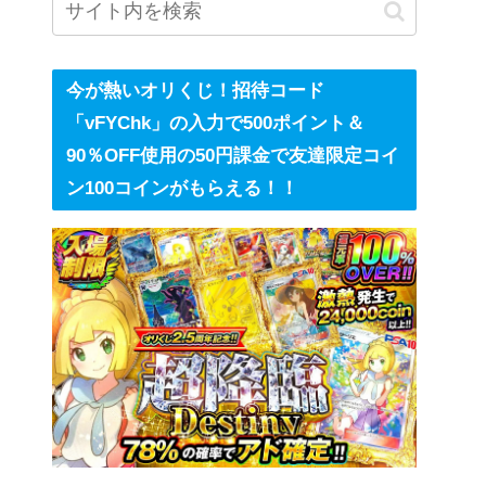
今が熱いオリくじ！招待コード
「vFYChk」の入力で500ポイント＆
90％OFF使用の50円課金で友達限定コイ
ン100コインがもらえる！！