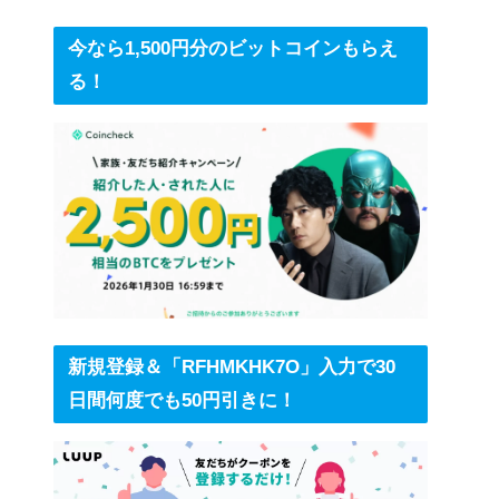
今なら1,500円分のビットコインもらえ
る！
新規登録＆「RFHMKHK7O」入力で30
日間何度でも50円引きに！