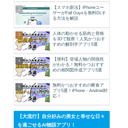
【スマホ新法】iPhoneユー
ザーがFall Guysを無料DLす
る方法を解説
人体の動かせる筋肉と骨格
を3Dで観察！人気かつおす
すめの解剖学アプリ5選
【便利】登場人物の関係性
がわかる！無料かつおすす
めの相関図作成アプリ5選
無料かつおすすめの断食ア
プリ5選！iPhone・Android対
応！
【大流行】自分好みの美女と幸せな日々
を過ごせるAI物語アプリ！