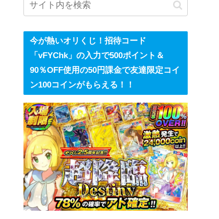
今が熱いオリくじ！招待コード
「vFYChk」の入力で500ポイント＆
90％OFF使用の50円課金で友達限定コイ
ン100コインがもらえる！！