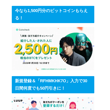
今なら1,500円分のビットコインもらえ
る！
新規登録＆「RFHMKHK7O」入力で30
日間何度でも50円引きに！